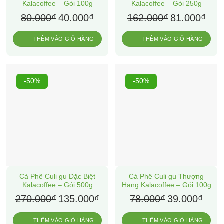
Kalacoffee – Gói 100g
Kalacoffee – Gói 250g
Giá
Giá
Giá
Giá
80.000
₫
40.000
₫
162.000
₫
81.000
₫
gốc
hiện
gốc
hiện
là:
tại
là:
tại
THÊM VÀO GIỎ HÀNG
THÊM VÀO GIỎ HÀNG
80.000₫.
là:
162.000₫.
là:
40.000₫.
81.00
-50%
-50%
Cà Phê Culi gu Đặc Biệt
Cà Phê Culi gu Thượng
Kalacoffee – Gói 500g
Hạng Kalacoffee – Gói 100g
Giá
Giá
Giá
Giá
270.000
₫
135.000
₫
78.000
₫
39.000
₫
gốc
hiện
gốc
hiện
là:
tại
là:
tại
THÊM VÀO GIỎ HÀNG
THÊM VÀO GIỎ HÀNG