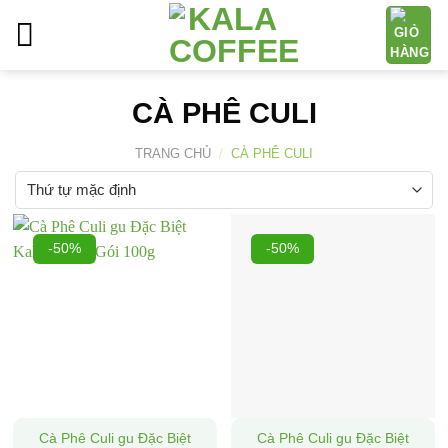
Bỏ
qua
nội
dung
CÀ PHÊ CULI
TRANG CHỦ
/
CÀ PHÊ CULI
-50%
-50%
Cà Phê Culi gu Đặc Biệt
Cà Phê Culi gu Đặc Biệt