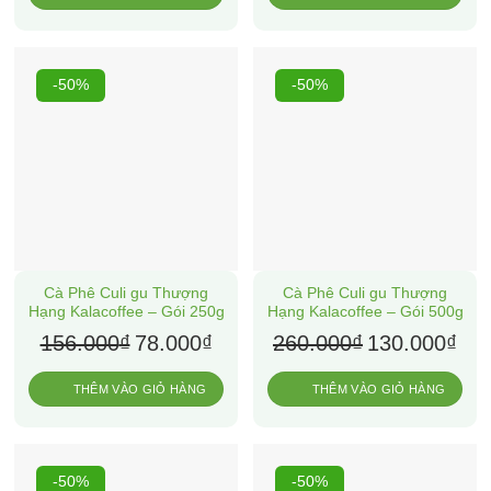
270.000₫.
là:
78.000₫.
là:
135.000₫.
39.000
-50%
-50%
Cà Phê Culi gu Thượng
Cà Phê Culi gu Thượng
Hạng Kalacoffee – Gói 250g
Hạng Kalacoffee – Gói 500g
Giá
Giá
Giá
Giá
156.000
₫
78.000
₫
260.000
₫
130.000
₫
gốc
hiện
gốc
hiện
là:
tại
là:
tại
THÊM VÀO GIỎ HÀNG
THÊM VÀO GIỎ HÀNG
156.000₫.
là:
260.000₫.
là:
78.000₫.
130.
-50%
-50%