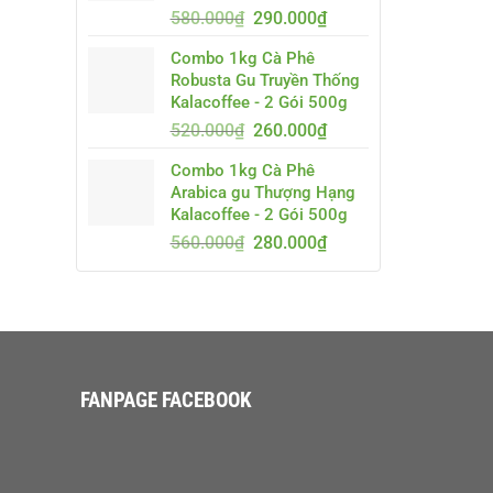
Giá
Giá
580.000
₫
290.000
₫
gốc
hiện
Combo 1kg Cà Phê
là:
tại
Robusta Gu Truyền Thống
580.000₫.
là:
Kalacoffee - 2 Gói 500g
290.000₫.
Giá
Giá
520.000
₫
260.000
₫
gốc
hiện
Combo 1kg Cà Phê
là:
tại
Arabica gu Thượng Hạng
520.000₫.
là:
Kalacoffee - 2 Gói 500g
260.000₫.
Giá
Giá
560.000
₫
280.000
₫
gốc
hiện
là:
tại
560.000₫.
là:
280.000₫.
FANPAGE FACEBOOK