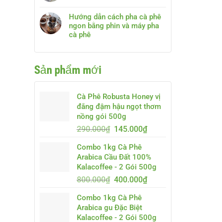
Hướng dẫn cách pha cà phê
ngon bằng phin và máy pha
cà phê
Sản phẩm mới
Cà Phê Robusta Honey vị
đắng đậm hậu ngọt thơm
nồng gói 500g
Giá
Giá
290.000
₫
145.000
₫
gốc
hiện
Combo 1kg Cà Phê
là:
tại
Arabica Cầu Đất 100%
290.000₫.
là:
Kalacoffee - 2 Gói 500g
145.000₫.
Giá
Giá
800.000
₫
400.000
₫
gốc
hiện
Combo 1kg Cà Phê
là:
tại
Arabica gu Đặc Biệt
800.000₫.
là:
Kalacoffee - 2 Gói 500g
400.000₫.