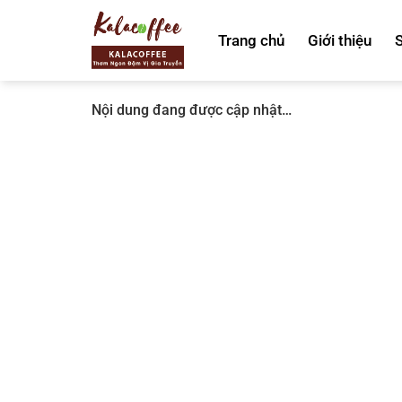
Bỏ
qua
Trang chủ
Giới thiệu
nội
dung
Nội dung đang được cập nhật…