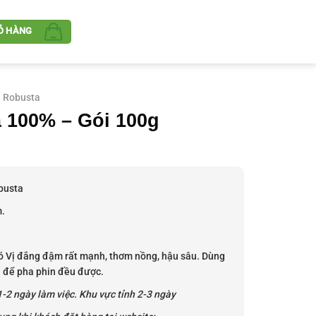
Ỏ HÀNG
 Robusta
 100% – Gói 100g
iá
ện
i
busta
:
m.
9.000₫.
ó Vị đắng đậm rất mạnh, thơm nồng, hậu sâu. Dùng
 để pha phin đều được.
-2 ngày làm việc. Khu vực tỉnh 2-3 ngày