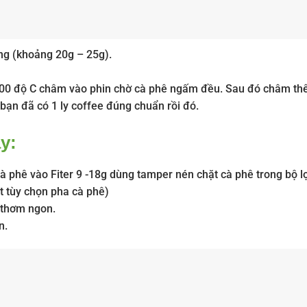
ng (khoảng 20g – 25g).
-100 độ C châm vào phin chờ cà phê ngấm đều. Sau đó châm th
bạn đã có 1 ly coffee đúng chuẩn rồi đó.
y:
à phê vào Fiter 9 -18g dùng tamper nén chặt cà phê trong bộ 
t tùy chọn pha cà phê)
 thơm ngon.
n.