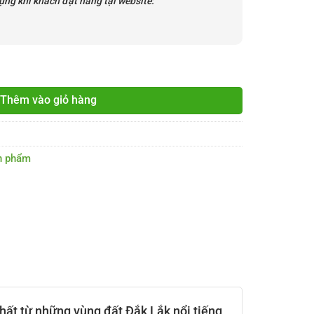
ng khi khách đặt hàng tại website:
số lượng
Thêm vào giỏ hàng
n phẩm
hất từ những vùng đất Đắk Lắk nổi tiếng