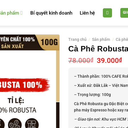
Sản phẩm
Bí quyết kinh doanh
Liên hệ
GI
Trang chủ
/
Sản phẩm
/
Cà phê
Cà Phê Robusta
Giá
G
78.000
₫
39.000
₫
gốc
hi
là:
tạ
– Thành phần: 100% CAFE Ro
78.000₫.
là
– Xuất xứ: Đắk Lắk – Việt Na
3
– Trọng lượng: 100g
Cà Phê Robusta gu Đặc Biệt c
pha máy Espresso hoặc xay ra
– Giao tận nơi: Khu vực HCM 1