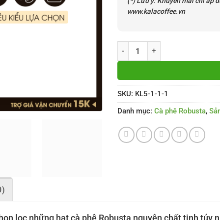
(*) Lưu ý:
Khuyến mãi chỉ áp dụ
www.kalacoffee.vn
Cà Phê Robusta 100% - Gói 100g 
SKU:
KL5-1-1-1
Danh mục:
Cà phê Robusta
,
Sả
0)
họn lọc những hạt cà phê Robusta nguyên chất tinh túy n