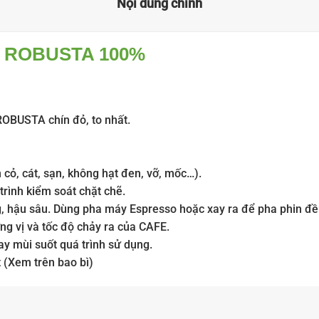
Nội dung chính
E ROBUSTA 100%
OBUSTA chín đỏ, to nhất.
 cỏ, cát, sạn, không hạt đen, vỡ, mốc…).
trình kiểm soát chặt chẽ.
, hậu sâu. Dùng pha máy Espresso hoặc xay ra để pha phin đề
g vị và tốc độ chảy ra của CAFE.
ay mùi suốt quá trình sử dụng.
 (Xem trên bao bì)