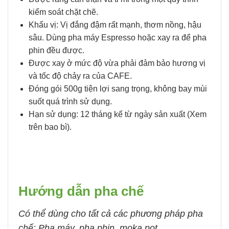
kiểm soát chặt chẽ.
Khẩu vị: Vị đắng đậm rất mạnh, thơm nồng, hậu
sâu. Dùng pha máy Espresso hoặc xay ra để pha
phin đều được.
Được xay ở mức độ vừa phải đảm bảo hương vị
và tốc độ chảy ra của CAFE.
Đóng gói 500g tiện lợi sang trọng, không bay mùi
suốt quá trình sử dụng.
Hạn sử dụng: 12 tháng kể từ ngày sản xuất (Xem
trên bao bì).
Hướng dẫn pha chế
Có thể dùng cho tất cả các phương pháp pha
chế: Pha máy, pha phin, moka pot…