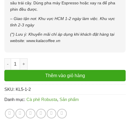
sâu trái cây. Dùng pha máy Espresso hoặc xay ra để pha
phin đều được.
– Giao tận nơi: Khu vực HCM 1-2 ngày làm việc. Khu vực
tỉnh 2-3 ngày
(*) Lưu ý:
Khuyến mãi chỉ áp dụng khi khách đặt hàng tại
website: www.kalacoffee.vn
Cà Phê Robusta Honey vị đắng đậm hậu ngọt thơm nồng gói 5
Thêm vào giỏ hàng
SKU:
KL5-1-2
Danh mục:
Cà phê Robusta
,
Sản phẩm