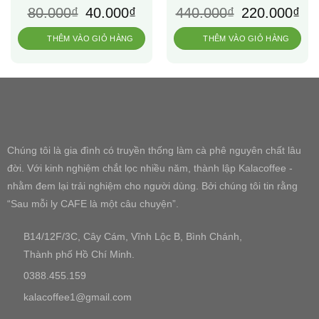
Giá
Giá
Giá
Giá
80.000
₫
40.000
₫
440.000
₫
220.000
₫
gốc
hiện
gốc
hiện
là:
tại
là:
tại
80.000₫.
là:
440.000₫.
là:
THÊM VÀO GIỎ HÀNG
THÊM VÀO GIỎ HÀNG
40.000₫.
220.
Chúng tôi là gia đình có truyền thống làm cà phê nguyên chất lâu
đời. Với kinh nghiệm chắt lọc nhiều năm, thành lập Kalacoffee -
nhằm đem lại trải nghiệm cho người dùng. Bởi chúng tôi tin rằng
“Sau mỗi ly CAFE là một câu chuyện”.
B14/12F/3C, Cây Cám, Vĩnh Lộc B, Bình Chánh,
Thành phố Hồ Chí Minh.
0388.455.159
kalacoffee1@gmail.com