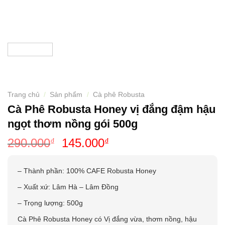
Trang chủ
/
Sản phẩm
/
Cà phê Robusta
Cà Phê Robusta Honey vị đắng đậm hậu
ngọt thơm nồng gói 500g
Giá
Giá
290.000
145.000
₫
₫
gốc
hiện
là:
tại
– Thành phần: 100% CAFE Robusta Honey
290.000₫.
là:
– Xuất xứ: Lâm Hà – Lâm Đồng
145.000₫.
– Trọng lượng: 500g
Cà Phê Robusta Honey có Vị đắng vừa, thơm nồng, hậu