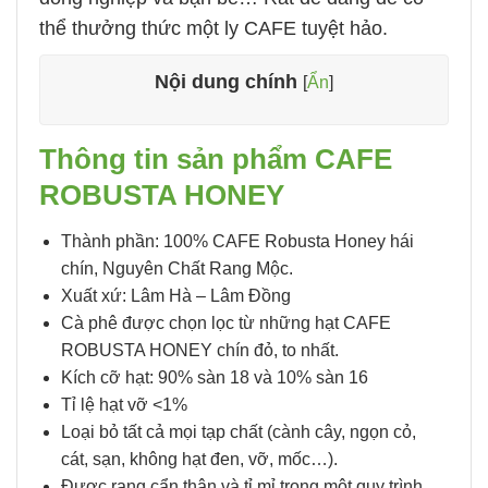
thể thưởng thức một ly CAFE tuyệt hảo.
Nội dung chính
[
Ẩn
]
Thông tin sản phẩm CAFE
ROBUSTA HONEY
Thành phần: 100% CAFE Robusta Honey hái
chín, Nguyên Chất Rang Mộc.
Xuất xứ: Lâm Hà – Lâm Đồng
Cà phê được chọn lọc từ những hạt CAFE
ROBUSTA HONEY chín đỏ, to nhất.
Kích cỡ hạt: 90% sàn 18 và 10% sàn 16
Tỉ lệ hạt vỡ <1%
Loại bỏ tất cả mọi tạp chất (cành cây, ngọn cỏ,
cát, sạn, không hạt đen, vỡ, mốc…).
Được rang cẩn thận và tỉ mỉ trong một quy trình